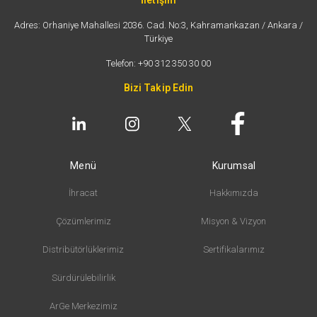
İletişim
Adres: Orhaniye Mahallesi 2036. Cad. No:3, Kahramankazan / Ankara /
Türkiye
Telefon: +90 312 350 30 00
Bizi Takip Edin
Menü
Kurumsal
İhracat
Hakkımızda
Çözümlerimiz
Misyon & Vizyon
Distribütörlüklerimiz
Sertifikalarımız
Sürdürülebilirlik
ArGe Merkezimiz