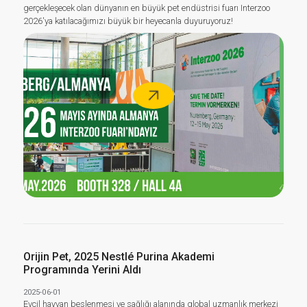
gerçekleşecek olan dünyanın en büyük pet endüstrisi fuarı Interzoo
2026'ya katılacağımızı büyük bir heyecanla duyuruyoruz!
Sosyal
Medya
Orijin Pet, 2025 Nestlé Purina Akademi
Programında Yerini Aldı
2025-06-01
Evcil hayvan beslenmesi ve sağlığı alanında global uzmanlık merkezi