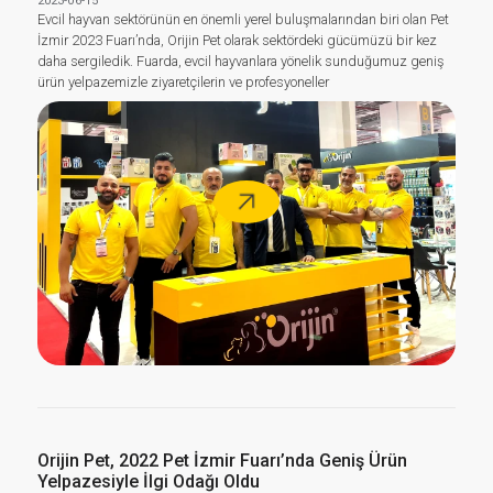
2023-06-15
Evcil hayvan sektörünün en önemli yerel buluşmalarından biri olan Pet
İzmir 2023 Fuarı’nda, Orijin Pet olarak sektördeki gücümüzü bir kez
daha sergiledik. Fuarda, evcil hayvanlara yönelik sunduğumuz geniş
ürün yelpazemizle ziyaretçilerin ve profesyoneller
Orijin Pet, 2022 Pet İzmir Fuarı’nda Geniş Ürün
Yelpazesiyle İlgi Odağı Oldu