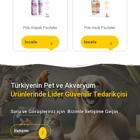
Polo Köpek Pasteler
Polo Kedi Pasteler
İncele
İncele
ArGe
Merkezimiz
Türkiyenin Pet ve Akvaryum
Ürünlerinde Lider Güvenilir Tedarikçisi
Üretim
Sürecimiz
Soru ve Görüşleriniz için Bizimle İletişime Geçin
Üretim
Teknolojimiz
İletişim