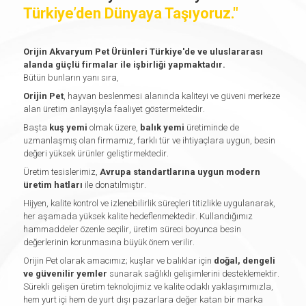
Türkiye’den Dünyaya Taşıyoruz."
Orijin Akvaryum Pet Ürünleri Türkiye'de ve uluslararası
alanda güçlü firmalar ile işbirliği yapmaktadır.
Bütün bunların yanı sıra,
Orijin Pet
, hayvan beslenmesi alanında kaliteyi ve güveni merkeze
alan üretim anlayışıyla faaliyet göstermektedir.
Başta
kuş yemi
olmak üzere,
balık yemi
üretiminde de
uzmanlaşmış olan firmamız, farklı tür ve ihtiyaçlara uygun, besin
Sosyal
değeri yüksek ürünler geliştirmektedir.
Medya
Üretim tesislerimiz,
Avrupa standartlarına uygun modern
üretim hatları
ile donatılmıştır.
Hijyen, kalite kontrol ve izlenebilirlik süreçleri titizlikle uygulanarak,
her aşamada yüksek kalite hedeflenmektedir. Kullandığımız
hammaddeler özenle seçilir, üretim süreci boyunca besin
değerlerinin korunmasına büyük önem verilir.
Orijin Pet olarak amacımız; kuşlar ve balıklar için
doğal, dengeli
ve güvenilir yemler
sunarak sağlıklı gelişimlerini desteklemektir.
Sürekli gelişen üretim teknolojimiz ve kalite odaklı yaklaşımımızla,
hem yurt içi hem de yurt dışı pazarlara değer katan bir marka