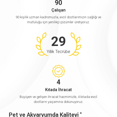
9
0
Çalışan
90 kişilik uzman kadromuzla, evcil dostlarımızın sağlığı ve
mutluluğu için yenilikçi çözümler üretiyoruz.
2
9
Yıllık Tecrübe
ArGe
Merkezimiz
Üretim
4
Sürecimiz
Kıtada İhracat
Üretim
Büyüyen ve gelişen ihracat hacmimizle, 4 kıtada evcil
dostların yaşamına dokunuyoruz.
Teknolojimiz
Pet ve Akvaryumda Kaliteyi "