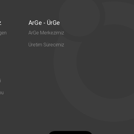
z
ArGe - ÜrGe
gen
ArGe Merkezimiz
Üretim Sürecimiz
i
bu