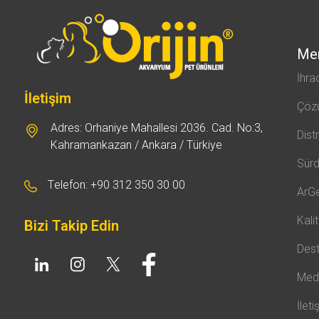
Me
İhra
İletişim
Çöz
Adres: Orhaniye Mahallesi 2036. Cad. No:3,
Dist
Kahramankazan / Ankara / Türkiye
Sürdü
Telefon: +90 312 350 30 00
ArG
Kali
Bizi Takip Edin
Des
Med
İleti