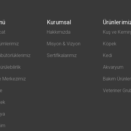
nü
Kurumsal
Ürünlerimi
cat
Hakkımızda
Kuş ve Kemir
ümlerimiz
Misyon & Vizyon
Köpek
ribütörlüklerimiz
Sertifikalarımız
Kedi
rülebilirlik
Akvaryum
e Merkezimiz
Bakım Ürünler
te
Veteriner Gru
tek
ya
şim