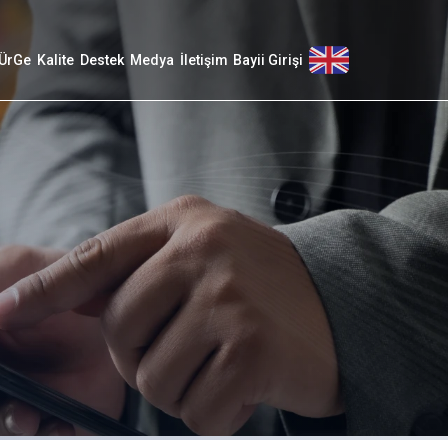
ÜrGe
Kalite
Destek
Medya
İletişim
Bayii Girişi