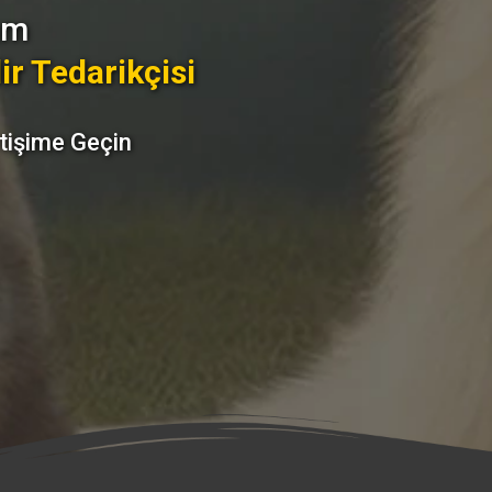
yum
ir Tedarikçisi
etişime Geçin