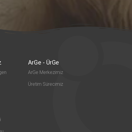
z
ArGe - ÜrGe
gen
ArGe Merkezimiz
Üretim Sürecimiz
i
bu