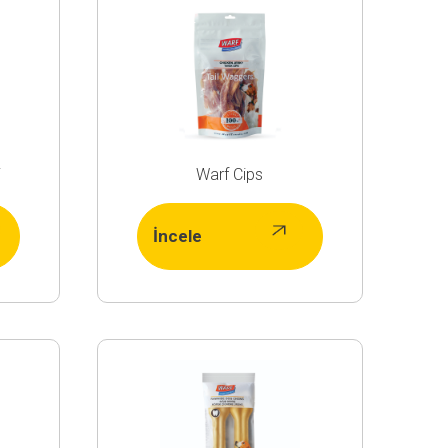
i
Warf Cips
İncele