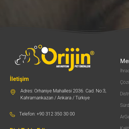
Me
İhra
İletişim
Çöz
Adres: Orhaniye Mahallesi 2036. Cad. No:3,
Dist
Kahramankazan / Ankara / Türkiye
Sürdü
Telefon: +90 312 350 30 00
ArG
Kali