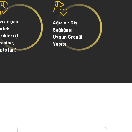
vranışsal
Ağız ve Diş
stek
Sağlığına
rikleri (L-
Uygun Granül
eanine,
Yapısı
iptofan)