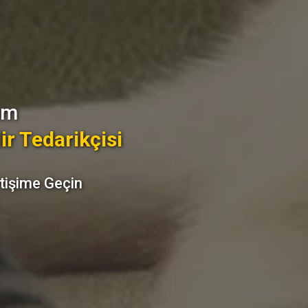
yum
ir Tedarikçisi
etişime Geçin