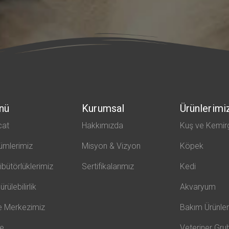
nü
Kurumsal
Ürünlerimi
cat
Hakkımızda
Kuş ve Kemir
ümlerimiz
Misyon & Vizyon
Köpek
ribütörlüklerimiz
Sertifikalarımız
Kedi
rülebilirlik
Akvaryum
e Merkezimiz
Bakım Ürünler
te
Veteriner Gru