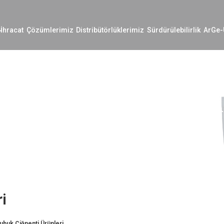
İhracat
Çözümlerimiz
Distribütörlüklerimiz
Sürdürülebilirlik
ArGe-
i
ubuk Çiğnenti Ürünleri