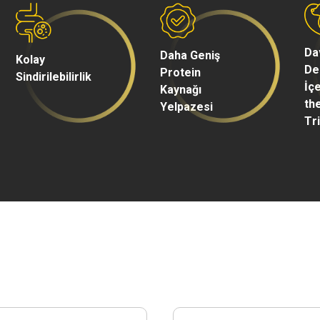
Da
Daha Geniş
Kolay
De
Protein
Sindirilebilirlik
İçe
Kaynağı
th
Yelpazesi
Tr